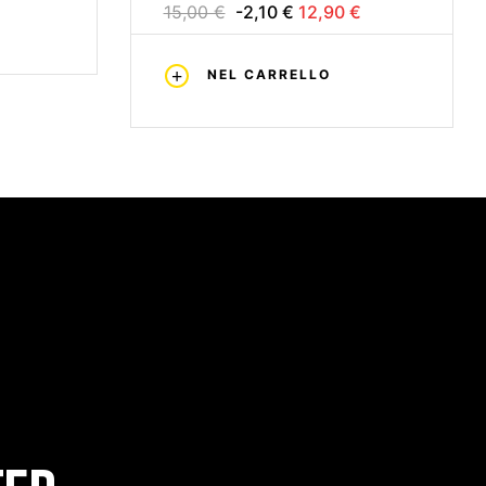
1/4
15,00 €
-2,10 €
12,90 €
NEL CARRELLO