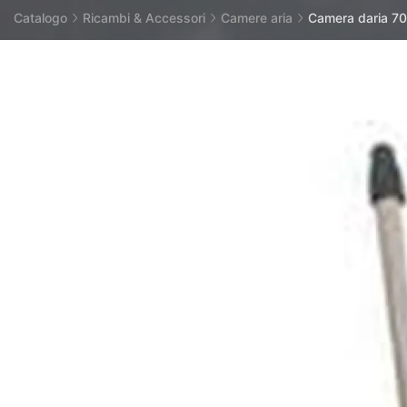
Catalogo
Ricambi & Accessori
Camere aria
Camera daria 7