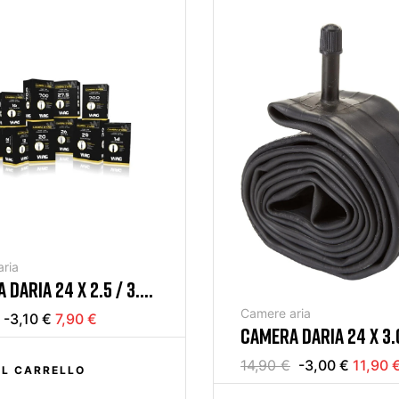
ria
DARIA 24 X 2.5 / 3.0
 VALVE 48MM
Camere aria
-3,10 €
7,90 €
CAMERA DARIA 24 X 3.0
MOTO
14,90 €
-3,00 €
11,90 
EL CARRELLO