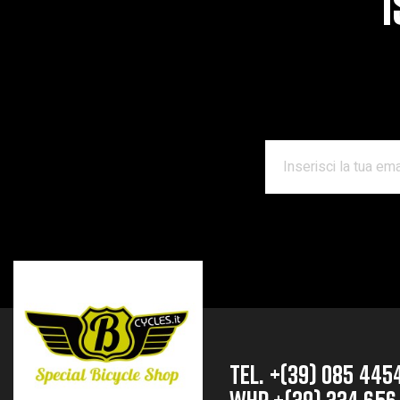
I
TEL. +(39) 085 445
whp +(39) 334 656