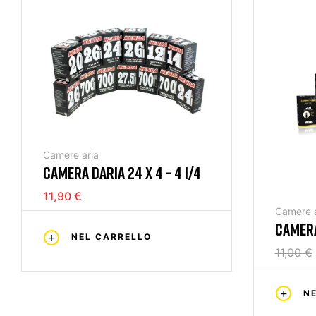
Camere aria
CAMERA DARIA 24 X 4 - 4 1/4
11,90 €
Camere a
CAMERA 
NEL CARRELLO
PRESTA
11,00 €
N