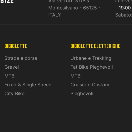
Via Verrotti 37/Bis
Lun-Ve
Montesilvano - 65125 -
- 19:00
ITALY
Sabato
Biciclette
biciclette eletteriche
Strada e corsa
Urbane e Trekking
Gravel
Fat Bike Pieghevoli
MTB
MTB
Fixed & Single Speed
Cruiser e Custom
City Bike
Pieghevoli