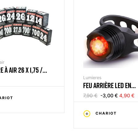
ir
À AIR 26 X 1,75 /
.MOTO
Lumieres
FEU ARRIÈRE LED EN
ALUMINIUM NOIR ABEI
7,90 €
-3,00 €
4,90 €
ARIOT
CHARIOT