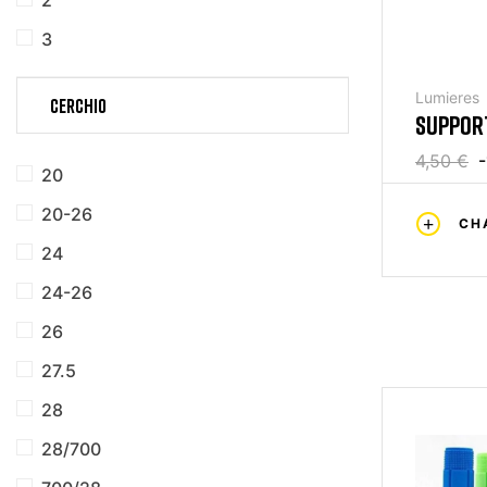
2
3
Lumieres
CERCHIO
SUPPORT
4,50 €
-
20
20-26
CH
24
24-26
26
27.5
28
28/700