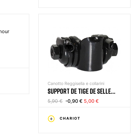
Canotto Reggisella e collarini
SUPPORT DE TIGE DE SELLE
NOIR
5,90 €
-0,90 €
5,00 €
CHARIOT