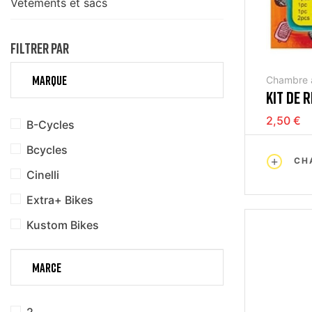
Vetements et sacs
FILTRER PAR
MARQUE
Chambre a
KIT DE 
INTÉRIE
2,50 €
B-Cycles
Bcycles
CH
Cinelli
Extra+ Bikes
Kustom Bikes
MARCE