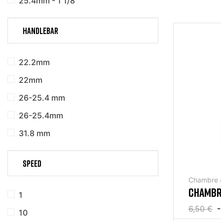
25.4mm - 1 1/8
HANDLEBAR
22.2mm
22mm
26-25.4 mm
26-25.4mm
31.8 mm
SPEED
Chambre a
CHAMBRE
1
VALVE 
6,50 €
-
10