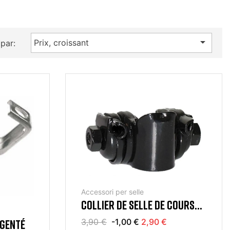

Prix, croissant
 par:
Accessori per selle
COLLIER DE SELLE DE COURSE
NOIR
RGENTÉ
3,90 €
-1,00 €
2,90 €