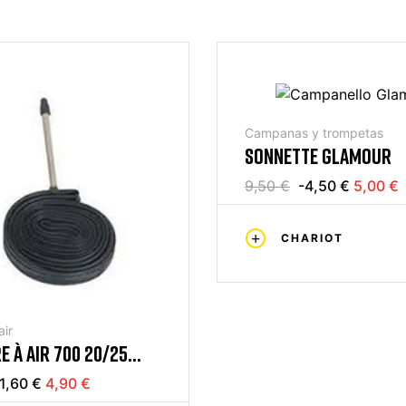
Campanas y trompetas
SONNETTE GLAMOUR
9,50 €
-4,50 €
5,00 €
CHARIOT
ir
 À AIR 700 20/25
60MM
1,60 €
4,90 €