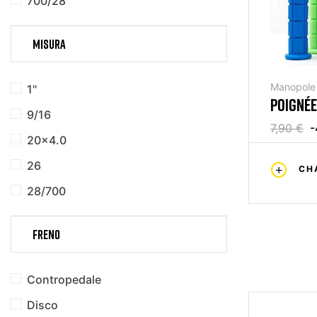
700/28
MISURA
Manopole 
1''
POIGNÉE
9/16
7,90 €
-
20x4.0
26
CH
28/700
FRENO
Contropedale
Disco