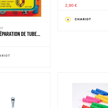
2,90 €
CHARIOT
ir
RÉPARATION DE TUBE
UR
ARIOT