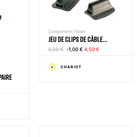
Componenti Telaio
JEU DE CLIPS DE CÂBLE
ADHÉSIFS
5,50 €
-1,00 €
4,50 €
CHARIOT
PAIRE