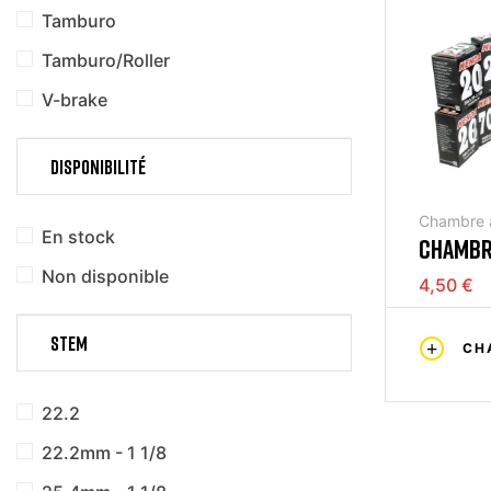
Tamburo
Tamburo/Roller
V-brake
DISPONIBILITÉ
Chambre a
En stock
CHAMBRE 
2,125 V
Non disponible
4,50 €
STEM
CH
22.2
22.2mm - 1 1/8