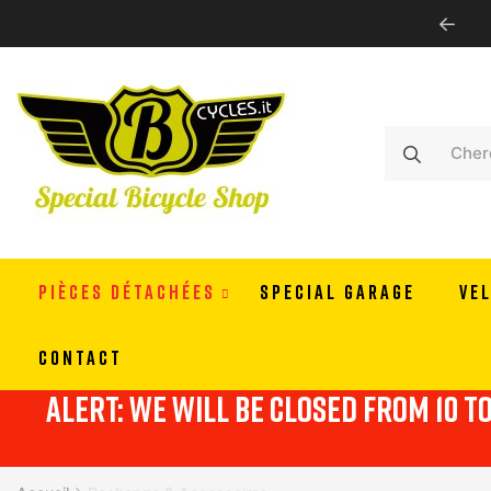
WE SHIP ALL EUROPE
PIÈCES DÉTACHÉES
SPECIAL GARAGE
VE
CONTACT
alert: we will be closed from 10 t