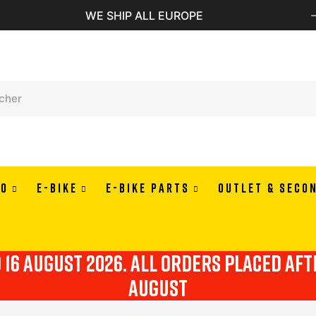
PAY IN 3 OR 4 RATES WITH ALMAPAY
LO
E-BIKE
E-BIKE PARTS
OUTLET & SECO
o 16 august 2026. all orders placed af
august