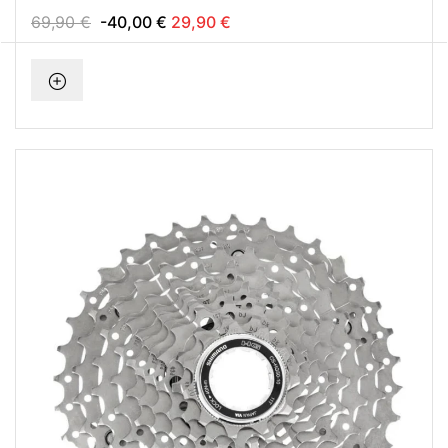
WINDVEST
69,90 €
-40,00 €
29,90 €