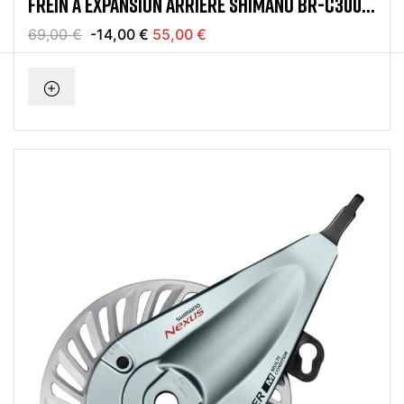
FREIN À EXPANSION ARRIÈRE SHIMANO BR-C3000
NEXUS
69,00 €
-14,00 €
55,00 €