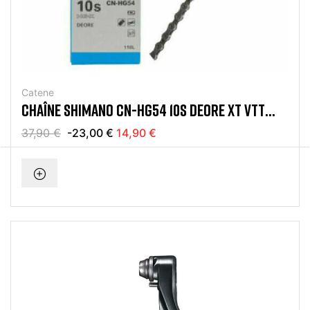
Catene
CHAÎNE SHIMANO CN-HG54 10S DEORE XT VTT
ROUTE GRAVEL
37,90 €
-23,00 €
14,90 €