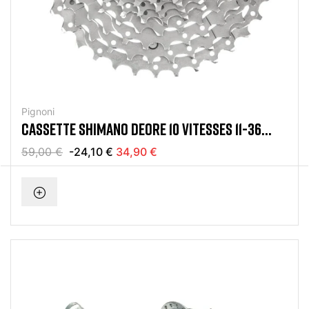
Pignoni
CASSETTE SHIMANO DEORE 10 VITESSES 11-36
DENTS
59,00 €
-24,10 €
34,90 €