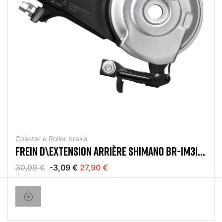
Coaster e Roller brake
FREIN D\EXTENSION ARRIÈRE SHIMANO BR-IM31
NEXUS
30,99 €
-3,09 €
27,90 €