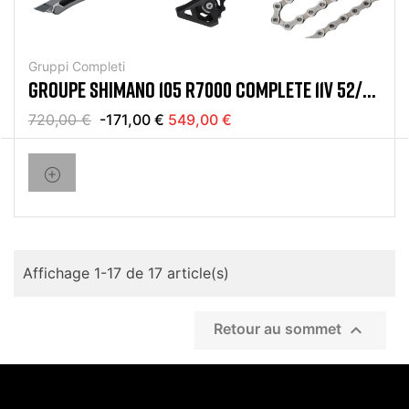
Gruppi Completi
GROUPE SHIMANO 105 R7000 COMPLETE 11V 52/36
11/32
720,00 €
-171,00 €
549,00 €
Affichage 1-17 de 17 article(s)

Retour au sommet