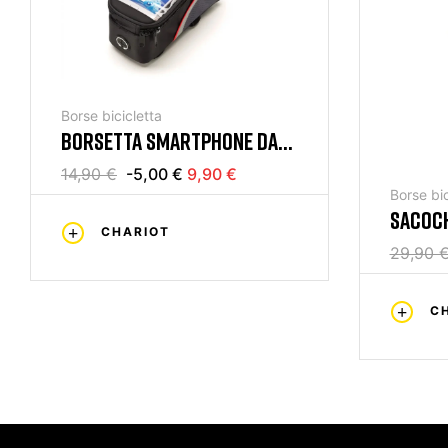
Borse bicicletta
BORSETTA SMARTPHONE DA
TELAIO TREKKING
14,90 €
-5,00 €
9,90 €
Borse bic
SACOCH
CHARIOT
MARRO
29,90 
C