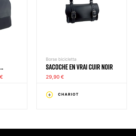
Borse bicicletta
SACOCHE EN VRAI CUIR NOIR
-
 €
29,90 €
CHARIOT