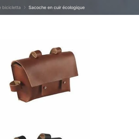
 bicicletta
Sacoche en cuir écologique