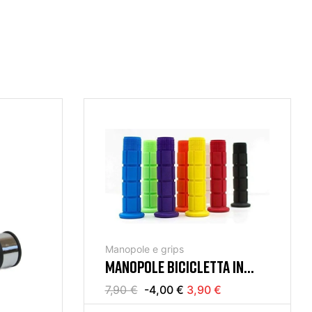
Manopole e grips
MANOPOLE BICICLETTA IN
GOMMA EXTRA RAVER
7,90 €
-4,00 €
3,90 €