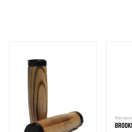
Manopole
BROOKS