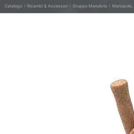
Catalogo
Ricambi & Accessori
Gruppo Manubrio
Manopole, 