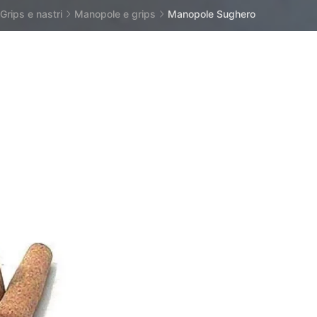
Grips e nastri
Manopole e grips
Manopole Sughero