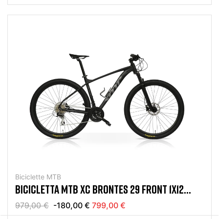
Biciclette MTB
BICICLETTA MTB XC BRONTES 29 FRONT 1X12
SRAM EAGLE BLACK MAT
979,00 €
-180,00 €
799,00 €