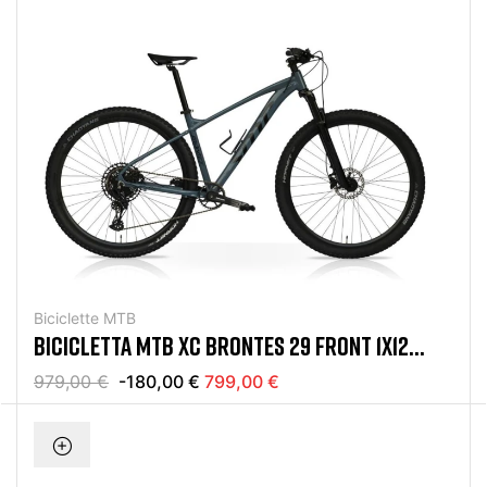
Biciclette MTB
BICICLETTA MTB XC BRONTES 29 FRONT 1X12
SRAM EAGLE GRAY
979,00 €
-180,00 €
799,00 €