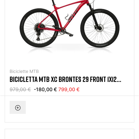
Biciclette MTB
BICICLETTA MTB XC BRONTES 29 FRONT 1X12
SRAM EAGLE ROSSO
979,00 €
-180,00 €
799,00 €