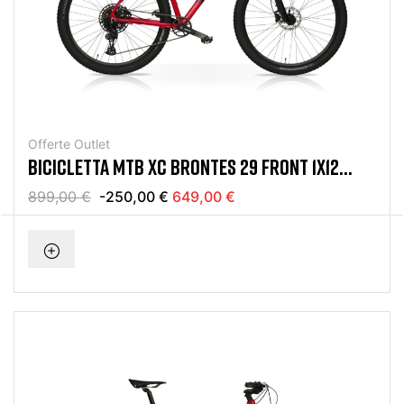
Offerte Outlet
BICICLETTA MTB XC BRONTES 29 FRONT 1X12
SRAM EAGLE RED
899,00 €
-250,00 €
649,00 €