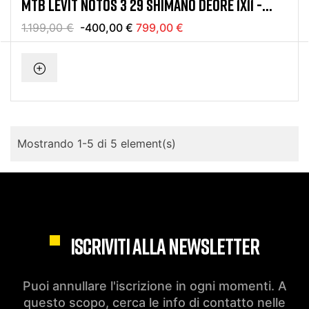
MTB LEVIT NOTOS 3 29 SHIMANO DEORE 1X11 -
ULTIMO PEZZO
1.199,00 €
-400,00 €
799,00 €
Mostrando 1-5 di 5 element(s)
ISCRIVITI ALLA NEWSLETTER
Puoi annullare l'iscrizione in ogni momenti. A
questo scopo, cerca le info di contatto nelle