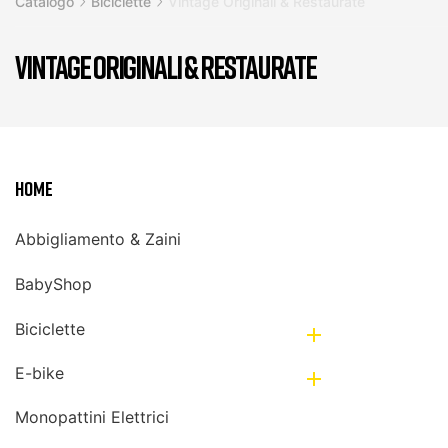
Catalogo
Biciclette
Vintage Originali & Restaurate
VINTAGE ORIGINALI & RESTAURATE
Home
Abbigliamento & Zaini
BabyShop
Biciclette

E-bike

Monopattini Elettrici