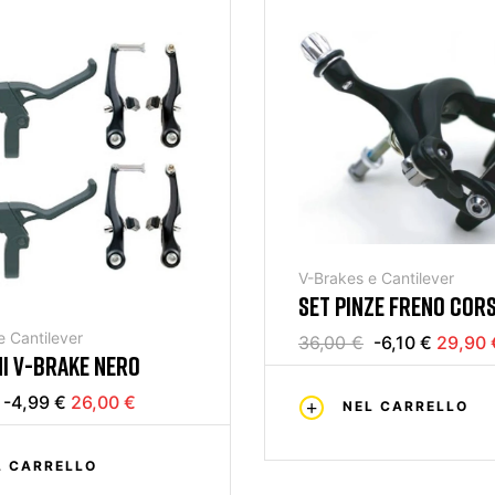
V-Brakes e Cantilever
SET PINZE FRENO COR
BLACK
e Cantilever
36,00 €
-6,10 €
29,90 
NI V-BRAKE NERO
-4,99 €
26,00 €
NEL CARRELLO
L CARRELLO