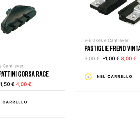
V-Brakes e Cantilever
PASTIGLIE FRENO VINT
ERRE PADS
9,00 €
-1,00 €
8,00 €
e Cantilever
PATTINI CORSA RACE
NEL CARRELLO
-1,50 €
4,00 €
L CARRELLO