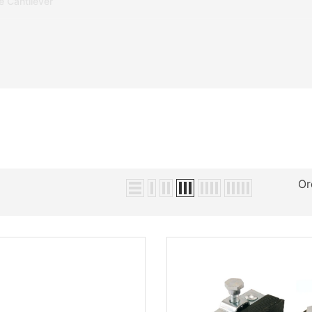
e Cantilever
Or