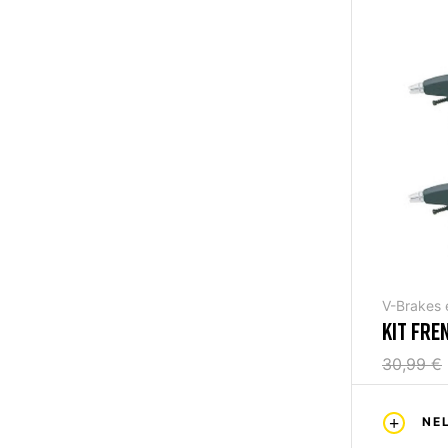
V-Brakes 
KIT FRE
30,99 €
NE