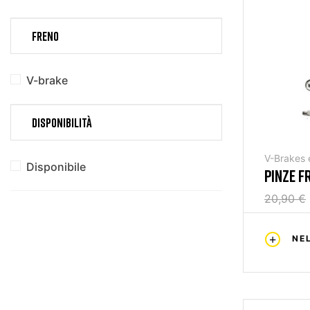
FRENO
V-brake
DISPONIBILITÀ
V-Brakes 
Disponibile
PINZE F
20,90 €
NE