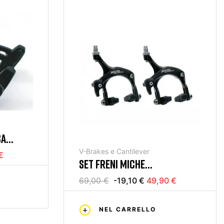
SA
V-Brakes e Cantilever
€
SET FRENI MICHE
PERFORMANCE
69,00 €
-19,10 €
49,90 €
NEL CARRELLO