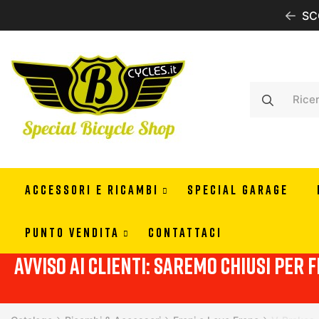
IONE GRATUITA CON 99 EURO DI ORDINE IN ITALIA
SC
ACCESSORI E RICAMBI
SPECIAL GARAGE
PUNTO VENDITA
CONTATTACI
Avviso ai clienti: Saremo chiusi per f