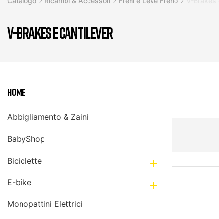
Catalogo
Ricambi & Accessori
Freni e Leve Freno
V-Brakes 
V-BRAKES E CANTILEVER
Home
Abbigliamento & Zaini
BabyShop
Biciclette

E-bike

Monopattini Elettrici