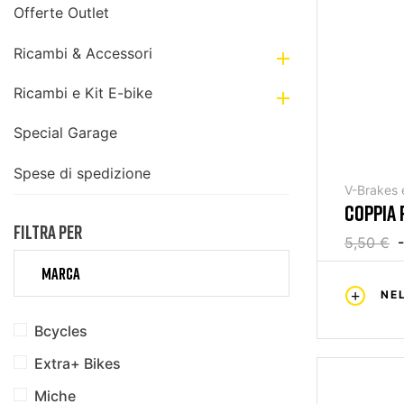
Offerte Outlet
Ricambi & Accessori

Ricambi e Kit E-bike

Special Garage
Spese di spedizione
V-Brakes 
COPPIA 
FILTRA PER
5,50 €
MARCA
NE
Bcycles
Extra+ Bikes
Miche