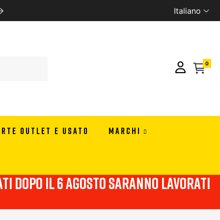
Italiano
SPEDIZIONE GRATUITA CON 99 EURO DI ORDINE IN ITA
0
ERTE OUTLET E USATO
MARCHI
viati dopo il 6 agosto saranno lavorati