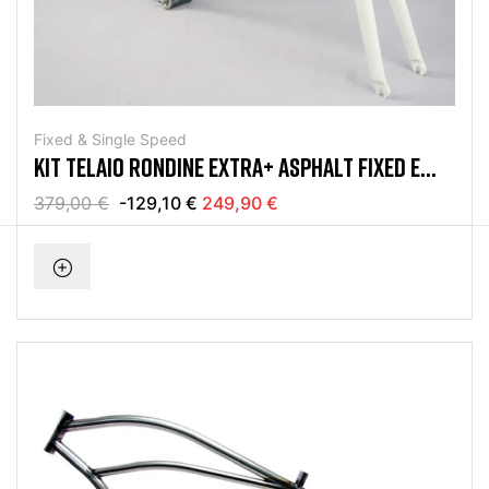
Fixed & Single Speed
KIT TELAIO RONDINE EXTRA+ ASPHALT FIXED E
SINGLE SPEED
379,00 €
-129,10 €
249,90 €