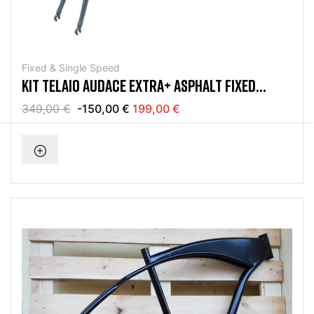
Fixed & Single Speed
KIT TELAIO AUDACE EXTRA+ ASPHALT FIXED
SINGLE SPEED
349,00 €
-150,00 €
199,00 €