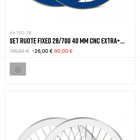
da 700-28
SET RUOTE FIXED 28/700 40 MM CNC EXTRA+
BLU
116,00 €
-26,00 €
90,00 €