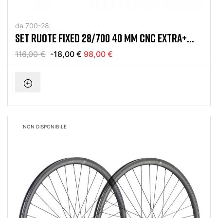
da 700-28
SET RUOTE FIXED 28/700 40 MM CNC EXTRA+
NERO
116,00 €
-18,00 €
98,00 €
NON DISPONIBILE