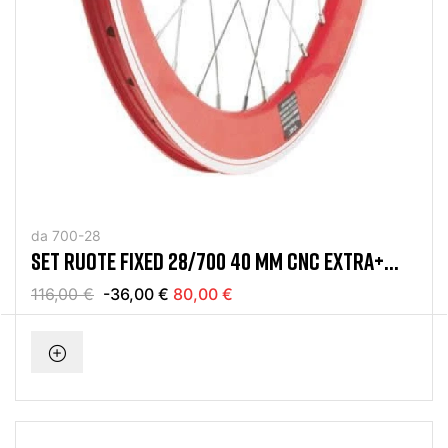
da 700-28
SET RUOTE FIXED 28/700 40 MM CNC EXTRA+
ROSSO
116,00 €
-36,00 €
80,00 €