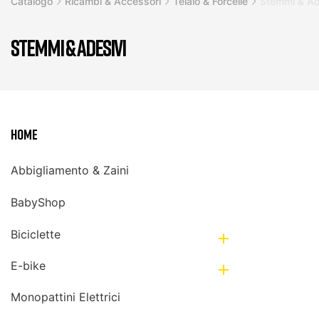
Catalogo
Ricambi & Accessori
Telaio & Forcelle
Stemmi & Ad
STEMMI & ADESIVI
Home
Abbigliamento & Zaini
BabyShop
Biciclette

E-bike

Monopattini Elettrici