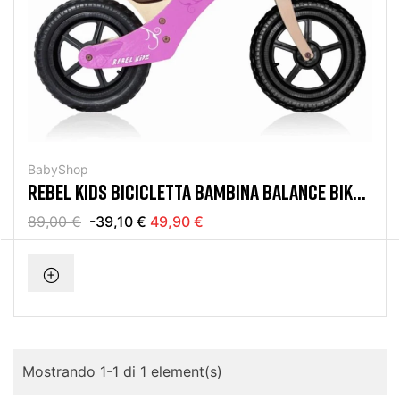
BabyShop
REBEL KIDS BICICLETTA BAMBINA BALANCE BIKE
PINK 12 EVA
89,00 €
-39,10 €
49,90 €
Mostrando 1-1 di 1 element(s)