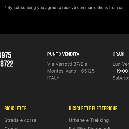
* By subscribing you agree to receive communications from us.
4975
PUNTO VENDITA
ORARI
 8722
Via Verrotti 37/Bis
Lun-Ve
Montesilvano - 65125 -
- 19:00
ITALY
Sabato
Biciclette
biciclette eletteriche
Strada e corsa
Urbane e Trekking
Gravel
Fat Bike Pieghevoli