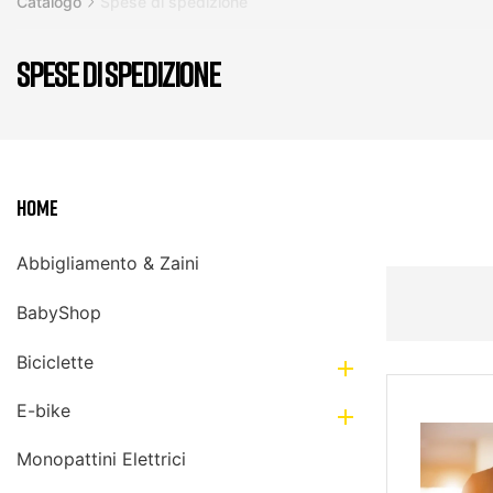
Catalogo
Spese di spedizione
SPESE DI SPEDIZIONE
Home
Abbigliamento & Zaini
BabyShop
Biciclette

E-bike

Monopattini Elettrici