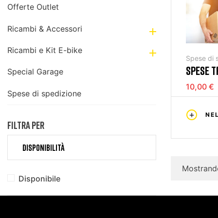
Offerte Outlet
Ricambi & Accessori

Ricambi e Kit E-bike

Spese di 
SPESE T
Special Garage
RESO
10,00 €
Spese di spedizione
NE
FILTRA PER
DISPONIBILITÀ
Mostrando
Disponibile