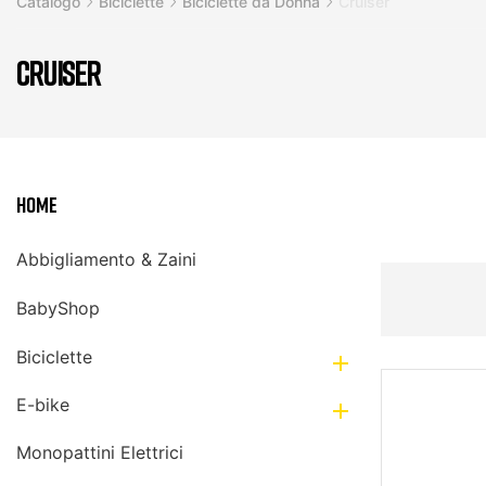
Catalogo
Biciclette
Biciclette da Donna
Cruiser
CRUISER
Home
Abbigliamento & Zaini
BabyShop
Biciclette

E-bike

Monopattini Elettrici