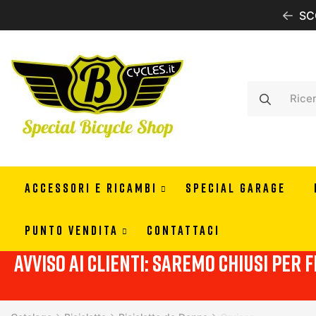
IONE GRATUITA CON 99 EURO DI ORDINE IN ITALIA
SC
ACCESSORI E RICAMBI
SPECIAL GARAGE
PUNTO VENDITA
CONTATTACI
Avviso ai clienti: Saremo chiusi per f