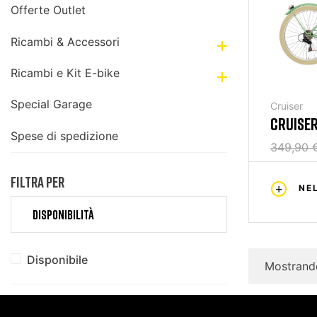
Offerte Outlet
Ricambi & Accessori

Ricambi e Kit E-bike

Special Garage
Cruiser
CRUISER
Spese di spedizione
349,90 
FILTRA PER
NE
DISPONIBILITÀ
Disponibile
Mostrando