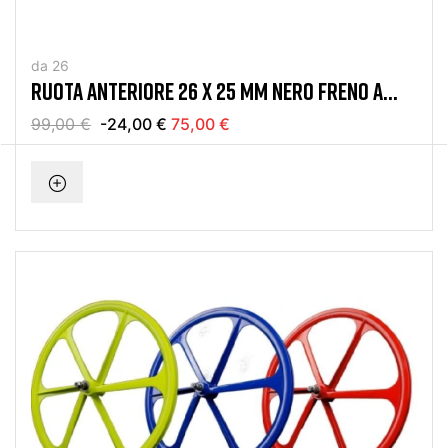
da 26
RUOTA ANTERIORE 26 X 25 MM NERO FRENO A
DISCO
99,00 €
-24,00 €
75,00 €