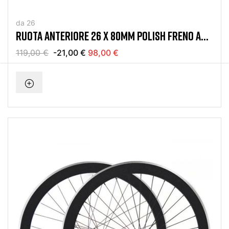
da 26
RUOTA ANTERIORE 26 X 80MM POLISH FRENO A
DISCO
119,00 €
-21,00 €
98,00 €