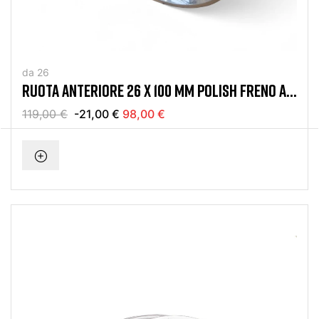
da 26
RUOTA ANTERIORE 26 X 100 MM POLISH FRENO A
DISCO
119,00 €
-21,00 €
98,00 €