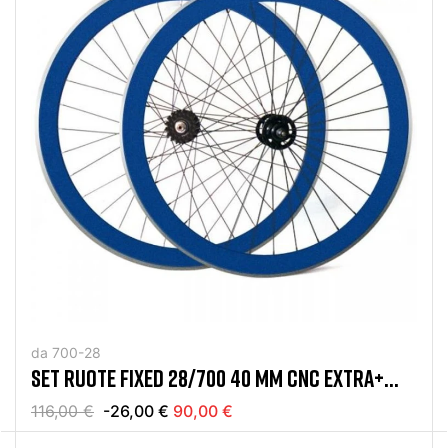
da 700-28
SET RUOTE FIXED 28/700 40 MM CNC EXTRA+
BLU
116,00 €
-26,00 €
90,00 €