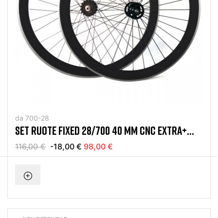
da 700-28
SET RUOTE FIXED 28/700 40 MM CNC EXTRA+
NERO
116,00 €
-18,00 €
98,00 €