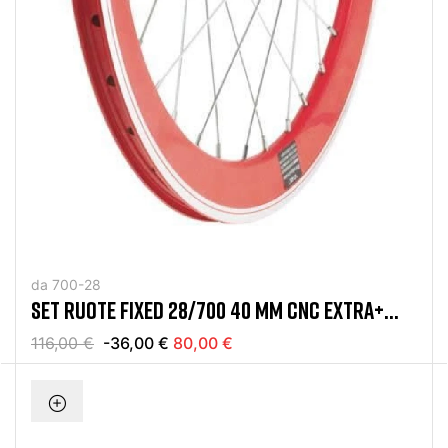
da 700-28
SET RUOTE FIXED 28/700 40 MM CNC EXTRA+
ROSSO
116,00 €
-36,00 €
80,00 €