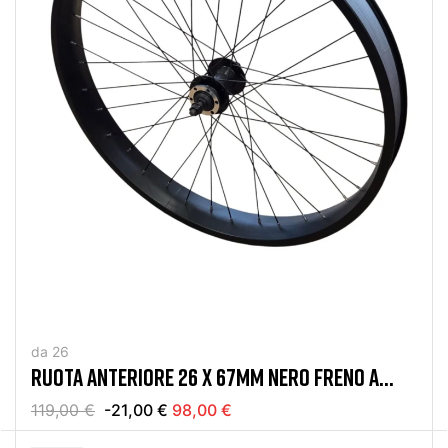
da 26
RUOTA ANTERIORE 26 X 67MM NERO FRENO A
DISCO
119,00 €
-21,00 €
98,00 €