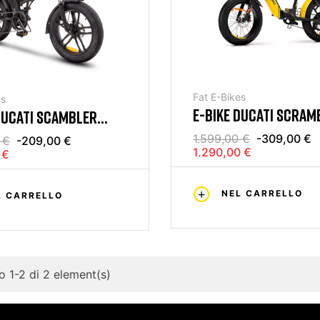
Fat E-Bikes
es
E-BIKE DUCATI SCRAM
DUCATI SCAMBLER
SCR-X 48V
T 48V
1.599,00 €
-309,00 €
 €
-209,00 €
1.290,00 €
 €
NEL CARRELLO
L CARRELLO
 1-2 di 2 element(s)