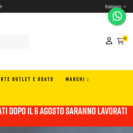
Italiano
SCONTI RISERVATI PER RIVENDITORI CONTATTACI PER I
0
ERTE OUTLET E USATO
MARCHI
viati dopo il 6 agosto saranno lavorati