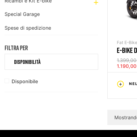
Ricambi e Kit E-bike

Special Garage
Spese di spedizione
Fat E-Bik
FILTRA PER
E-BIKE 
SCR-Z G
1.399,00
DISPONIBILITÀ
1.190,00
Disponibile
NE
Mostrando