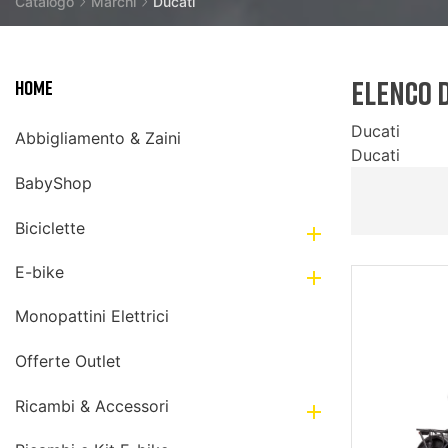
Catalogo
Marchi
Ducati
Elenco 
Home
Ducati
Abbigliamento & Zaini
Ducati
BabyShop
Biciclette

E-bike

Monopattini Elettrici
Offerte Outlet
Ricambi & Accessori
