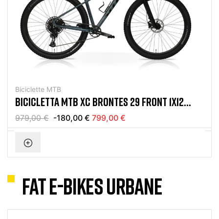
Biciclette MTB
BICICLETTA MTB XC BRONTES 29 FRONT 1X12
SRAM EAGLE GRAY
979,00 €
-180,00 €
799,00 €
FAT E-BIKES URBANE