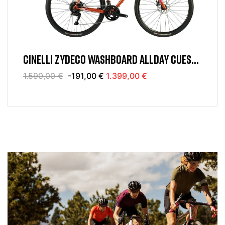
CINELLI ZYDECO WASHBOARD ALLDAY CUES
2X9V
1.590,00 €
-191,00 €
1.399,00 €