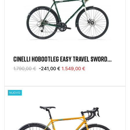
CINELLI HOBOOTLEG EASY TRAVEL SWORD
FOREVER GREEN 2 X10S
1.790,00 €
-241,00 €
1.549,00 €
NUOVO