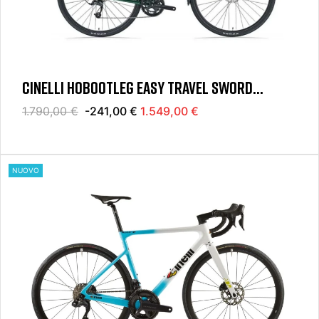
CINELLI HOBOOTLEG EASY TRAVEL SWORD
FOREVER GREEN 2 X10S
1.790,00 €
-241,00 €
1.549,00 €
NUOVO