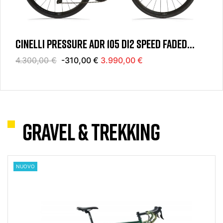
CINELLI PRESSURE ADR 105 DI2 SPEED FADED
BLUE
4.300,00 €
-310,00 €
3.990,00 €
GRAVEL & TREKKING
NUOVO