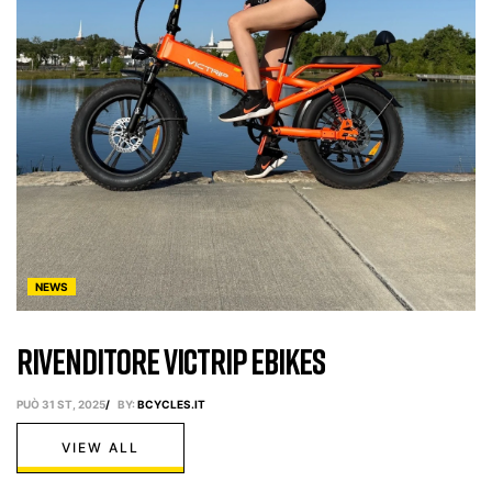
R
M
PU
NEWS
Rivenditore Victrip Ebikes
PUÒ 31 ST, 2025
BY:
BCYCLES.IT
VIEW ALL