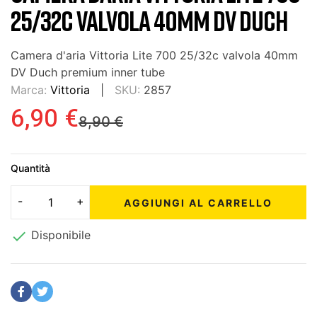
25/32C VALVOLA 40MM DV DUCH
Camera d'aria Vittoria Lite 700 25/32c valvola 40mm
DV Duch premium inner tube
Marca:
Vittoria
SKU:
2857
6,90 €
8,90 €
Quantità
AGGIUNGI AL CARRELLO

Disponibile