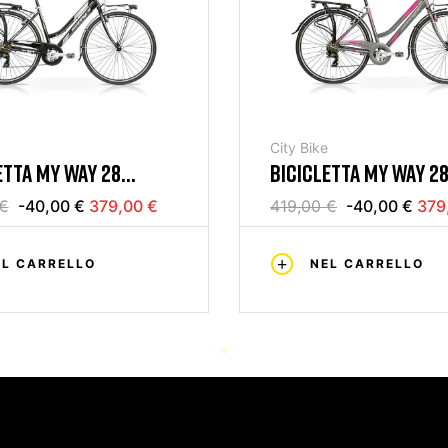
City Bike
ETTA MY WAY 28
BICICLETTA MY WAY 2
7V NERO MERCURIUS
DONNA 7V GRIGIO FUC
 €
-40,00 €
379,00 €
419,00 €
-40,00 €
379
MERCURIUS
EL CARRELLO
NEL CARRELLO