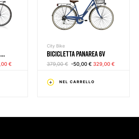
City Bike
8
BICICLETTA PANAREA 6V
SIA
,00 €
379,00 €
-50,00 €
329,00 €
NEL CARRELLO