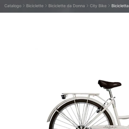
Catalogo
Biciclette
Biciclette da Donna
City Bike
Biciclet