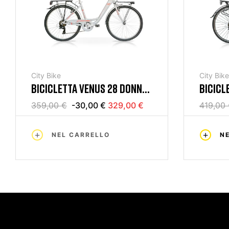
City Bike
City Bike
BICICLETTA VENUS 28 DONNA
BICICL
7V GRIGIO MERCURIUS
DONNA 
359,00 €
-30,00 €
329,00 €
419,00
NEL CARRELLO
N