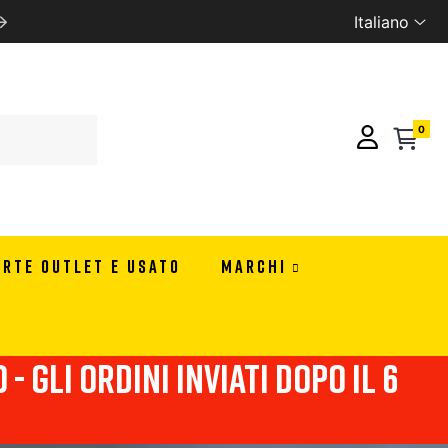
Italiano
SPEDIZIONE GRATUITA CON 99 EURO DI ORDINE IN ITA
0
ERTE OUTLET E USATO
MARCHI
- Gli ordini inviati dopo il 6