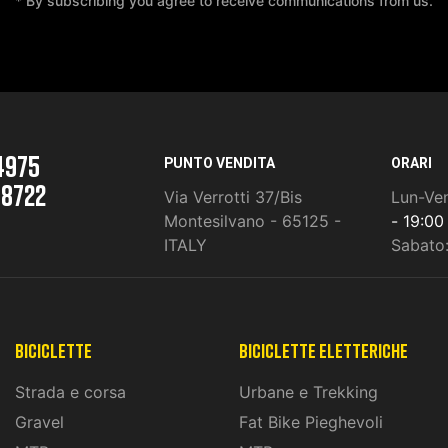
* By subscribing you agree to receive communications from us.
4975
PUNTO VENDITA
ORARI
 8722
Via Verrotti 37/Bis
Lun-Ve
Montesilvano - 65125 -
- 19:00
ITALY
Sabato
Biciclette
biciclette eletteriche
Strada e corsa
Urbane e Trekking
Gravel
Fat Bike Pieghevoli