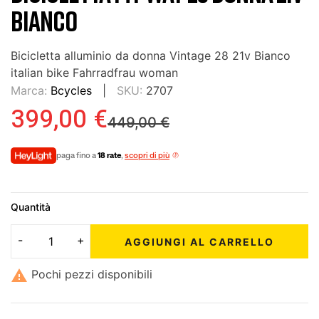
BIANCO
Bicicletta alluminio da donna Vintage 28 21v Bianco
italian bike Fahrradfrau woman
Marca:
Bcycles
SKU:
2707
399,00 €
449,00 €
paga fino a
18 rate
,
scopri di più
Quantità
AGGIUNGI AL CARRELLO

Pochi pezzi disponibili