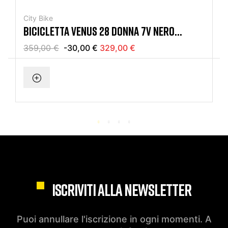
City Bike
BICICLETTA VENUS 28 DONNA 7V NERO
MERCURIUS
359,00 €
-30,00 €
329,00 €
ISCRIVITI ALLA NEWSLETTER
Puoi annullare l'iscrizione in ogni momenti. A