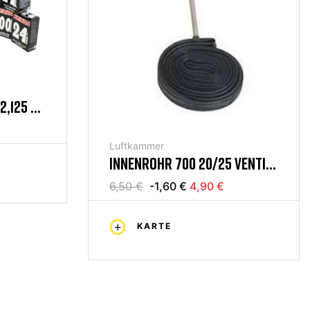
2,125 V.
Luftkammer
INNENROHR 700 20/25 VENTIL
60MM
6,50 €
-1,60 €
4,90 €
KARTE