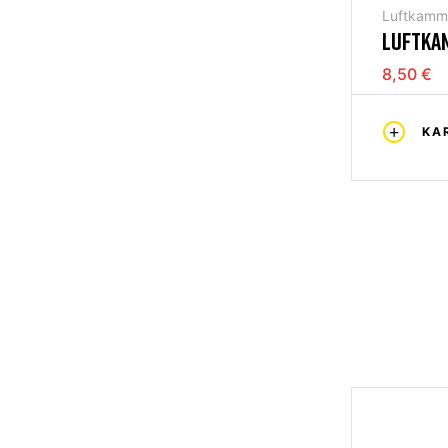
Luftkamm
LUFTKAM
8,50 €
KA