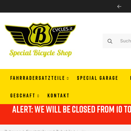
PAY IN 3 OR 4 RATES WITH ALMAPAY
FAHRRADERSATZTEILE
SPECIAL GARAGE
GESCHAFT
KONTAKT
alert: we will be closed from 10 t