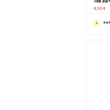
700 35/
6,50 €
KA