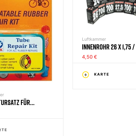
Luftkammer
INNENROHR 26 X 1,75 / 
MOTO
4,50 €
KARTE
er
TURSATZ FÜR
OHR
RTE