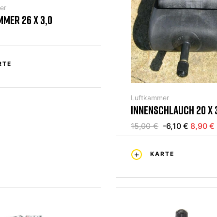
er
MER 26 X 3,0
RTE
Luftkammer
INNENSCHLAUCH 20 X 3
4,0
15,00 €
-6,10 €
8,90 €
KARTE