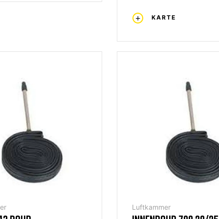
KARTE
er
Luftkammer