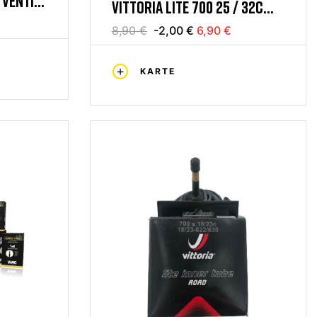
 VENTIL
VITTORIA LITE 700 25 / 32C
ROHR 40MM DV DUCH VENTIL
8,90 €
-2,00 €
6,90 €
KARTE