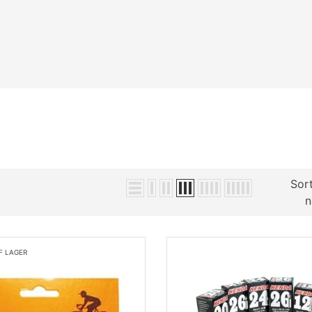
Sort
n
F LAGER