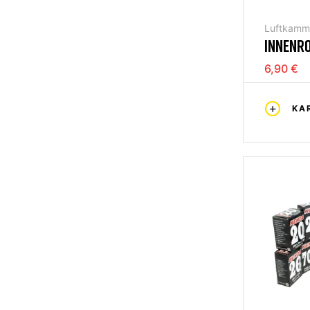
Luftkamm
INNENROH
MM
6,90 €
KA