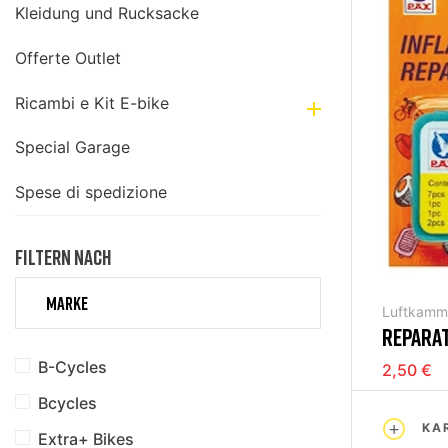
Kleidung und Rucksacke
Offerte Outlet
Ricambi e Kit E-bike

Special Garage
Spese di spedizione
FILTERN NACH
MARKE
Luftkamm
REPARA
INNENR
B-Cycles
2,50 €
Bcycles
KA
Extra+ Bikes