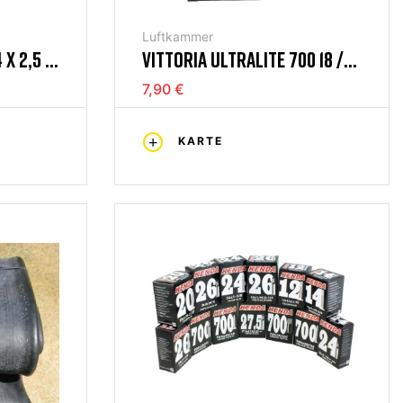
Luftkammer
X 2,5 /
VITTORIA ULTRALITE 700 18 /
8 MM
23C ROHR 48MM SCHRADER
7,90 €
VENTIL AV
KARTE