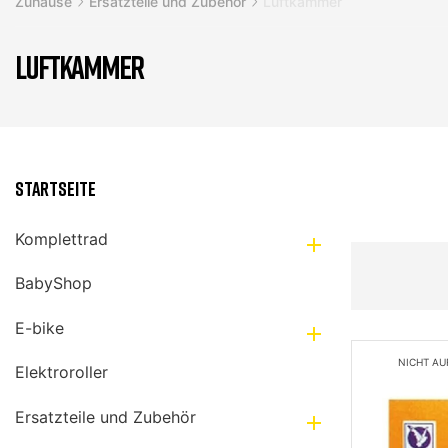
Zuhause
Ersatzteile und Zubehör
Luftkammer
LUFTKAMMER
Startseite
Komplettrad

BabyShop
E-bike

NICHT AU
Elektroroller
Ersatzteile und Zubehör
