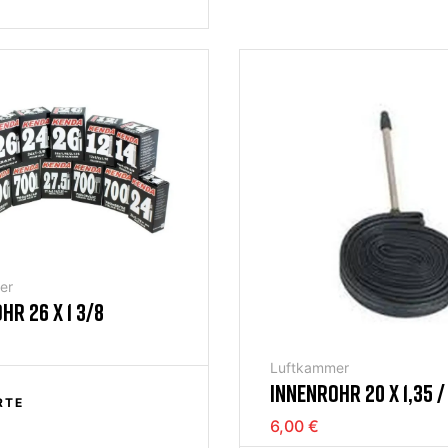
er
HR 26 X 1 3/8
Luftkammer
INNENROHR 20 X 1,35 / 
RTE
6,00 €