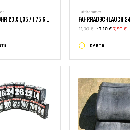
er
Luftkammer
R 20 X 1,35 / 1,75 60
FAHRRADSCHLAUCH 24 
3,0 PRESTA-VENTIL 4
11,00 €
-3,10 €
7,90 €
RTE
KARTE