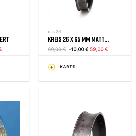
mis 26
IERT
KREIS 26 X 65 MM MATT
SCHWARZ 36H
€
69,00 €
-10,00 €
59,00 €
KARTE