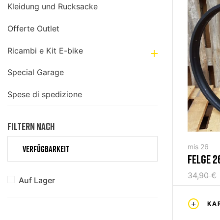
Kleidung und Rucksacke
Offerte Outlet
Ricambi e Kit E-bike

Special Garage
Spese di spedizione
FILTERN NACH
mis 26
VERFÜGBARKEIT
FELGE 2
36H
34,90 €
Auf Lager
KA