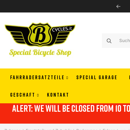
WE SHIP ALL EUROPE
FAHRRADERSATZTEILE
SPECIAL GARAGE
GESCHAFT
KONTAKT
alert: we will be closed from 10 t