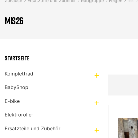
Zuhause
Ersatzteile und Zubehör
Radgruppe
Felgen
mis 
MIS 26
Startseite
Komplettrad

BabyShop
E-bike

Elektroroller
Ersatzteile und Zubehör
