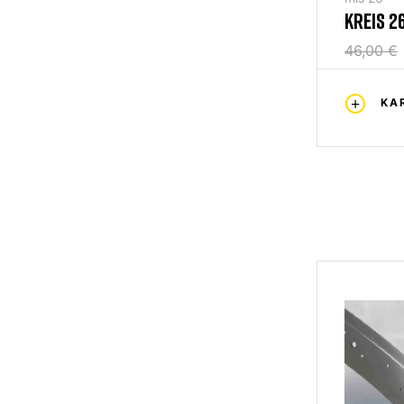
KREIS 2
36H
46,00 €
KA