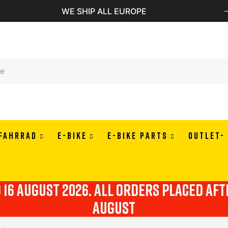
PAY IN 3 OR 4 RATES WITH ALMAPAY
FAHRRAD
E-BIKE
E-BIKE PARTS
OUTLET-
o 16 august 2026. all orders placed af
august