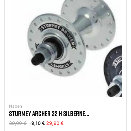
Naben
STURMEY ARCHER 32 H SILBERNE
VORDERRADNABE
39,00 €
-9,10 €
29,90 €