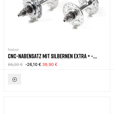
Naben
CNC-NABENSATZ MIT SILBERNEN EXTRA + -
LAGERN
66,00 €
-26,10 €
39,90 €