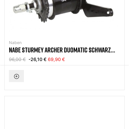
Naben
NABE STURMEY ARCHER DUOMATIC SCHWARZ
32H
96,00 €
-26,10 €
69,90 €