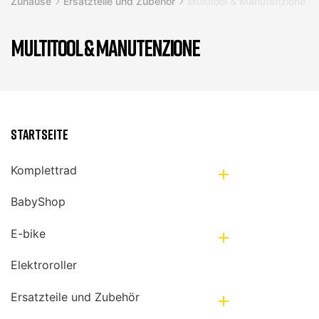
Zuhause
Ersatzteile und Zubehör
Multitool & Manutenzione
MULTITOOL & MANUTENZIONE
Startseite
Komplettrad

BabyShop
E-bike

Elektroroller
Ersatzteile und Zubehör
