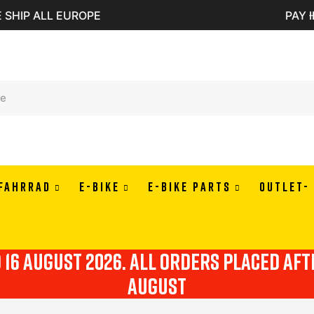
PAY IN 3 OR 4 RATES WITH ALMAPAY
FAHRRAD
E-BIKE
E-BIKE PARTS
OUTLET-
o 16 august 2026. all orders placed af
august