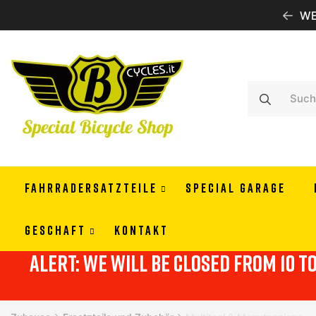
WE SHIP ALL EUROPE
FAHRRADERSATZTEILE
SPECIAL GARAGE
GESCHAFT
KONTAKT
alert: we will be closed from 10 t